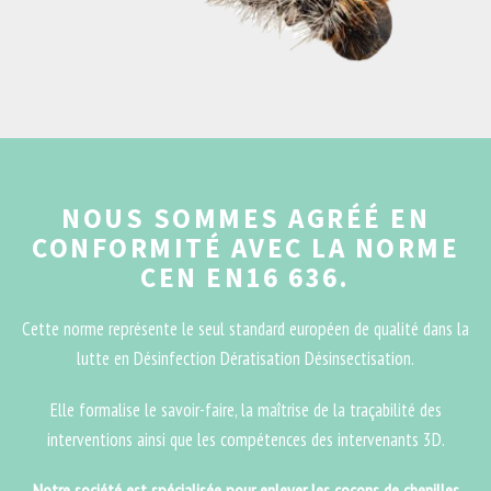
NOUS SOMMES AGRÉÉ EN
CONFORMITÉ AVEC LA NORME
CEN EN16 636.
Cette norme représente le seul standard européen de qualité dans la
lutte en Désinfection Dératisation Désinsectisation.
Elle formalise le savoir-faire, la maîtrise de la traçabilité des
interventions ainsi que les compétences des intervenants 3D.