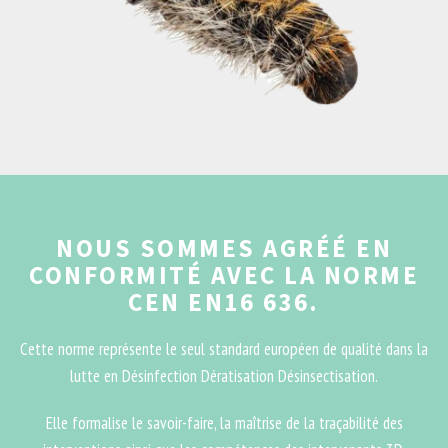
NOUS SOMMES AGRÉÉ EN
CONFORMITÉ AVEC LA NORME
CEN EN16 636.
Cette norme représente le seul standard européen de qualité dans la
lutte en Désinfection Dératisation Désinsectisation.
Elle formalise le savoir-faire, la maîtrise de la traçabilité des