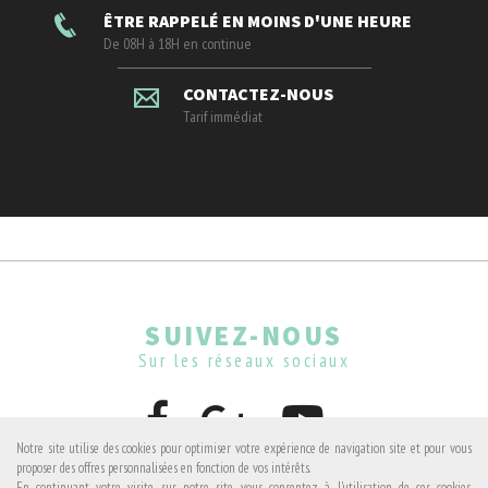
ÊTRE RAPPELÉ EN MOINS D'UNE HEURE
De 08H à 18H en continue
CONTACTEZ-NOUS
Tarif immédiat
SUIVEZ-NOUS
Sur les réseaux sociaux
Notre site utilise des cookies pour optimiser votre expérience de navigation site et pour vous
proposer des offres personnalisées en fonction de vos intérêts.
En continuant votre visite sur notre site, vous consentez à l'utilisation de ces cookies.