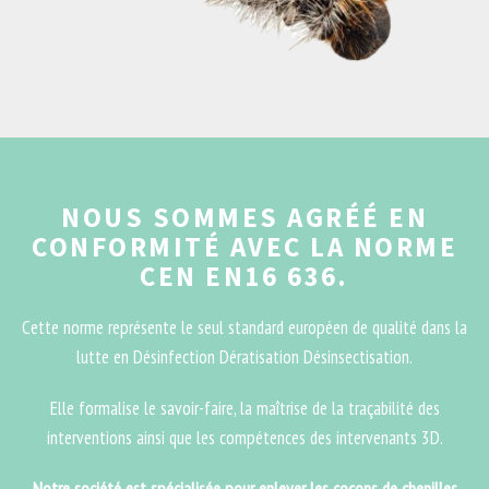
NOUS SOMMES AGRÉÉ EN
CONFORMITÉ AVEC LA NORME
CEN EN16 636.
Cette norme représente le seul standard européen de qualité dans la
lutte en Désinfection Dératisation Désinsectisation.
Elle formalise le savoir-faire, la maîtrise de la traçabilité des
interventions ainsi que les compétences des intervenants 3D.