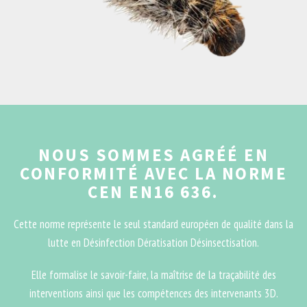
NOUS SOMMES AGRÉÉ EN
CONFORMITÉ AVEC LA NORME
CEN EN16 636.
Cette norme représente le seul standard européen de qualité dans la
lutte en Désinfection Dératisation Désinsectisation.
Elle formalise le savoir-faire, la maîtrise de la traçabilité des
interventions ainsi que les compétences des intervenants 3D.