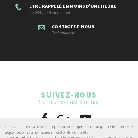
ÊTRE RAPPELÉ EN MOINS D'UNE HEURE
De 08H à 18H en continue
CONTACTEZ-NOUS
Tarif immédiat
SUIVEZ-NOUS
Sur les réseaux sociaux
Notre site utilise des cookies pour optimiser votre expérience de navigation site et pour vous
proposer des offres personnalisées en fonction de vos intérêts.
En continuant votre visite sur notre site, vous consentez à l'utilisation de ces cookies.