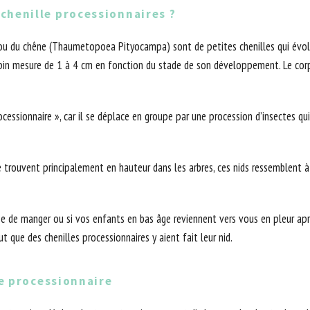
chenille processionnaires ?
pin ou du chêne (Thaumetopoea Pityocampa) sont de petites chenilles qui évo
e du pin mesure de 1 à 4 cm en fonction du stade de son développement. Le co
processionnaire », car il se déplace en groupe par une procession d’insectes q
 se trouvent principalement en hauteur dans les arbres, ces nids ressemblent à
se de manger ou si vos enfants en bas âge reviennent vers vous en pleur après
ut que des chenilles processionnaires y aient fait leur nid.
le processionnaire