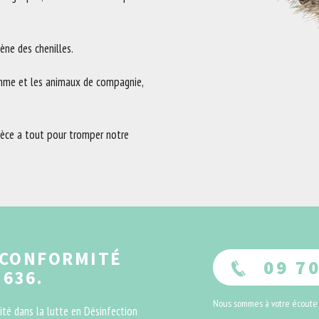
ne des chenilles.
omme et les animaux de compagnie,
spèce a tout pour tromper notre
 CONFORMITÉ
09 70
 636.
Nous sommes à votre écoute
té dans la lutte en Désinfection