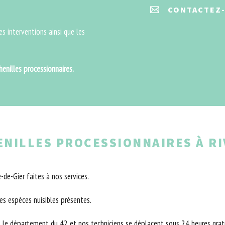
CONTACTEZ
des interventions ainsi que les
henilles processionnaires.
NILLES PROCESSIONNAIRES À RI
-de-Gier faites à nos services.
s espèces nuisibles présentes.
t le département du 42 et nos techniciens se déplacent sous 24 heures grat