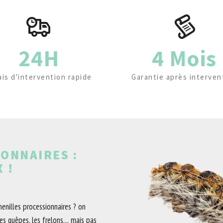
24H
4 Mois
ais d'intervention rapide
Garantie après interven
ONNAIRES :
 !
chenilles processionnaires ? on
es guêpes, les frelons… mais pas