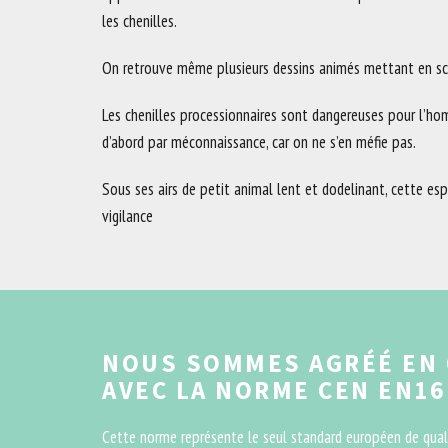
les chenilles.
On retrouve même plusieurs dessins animés mettant en scè
Les chenilles processionnaires sont dangereuses pour l’h
d’abord par méconnaissance, car on ne s’en méfie pas.
Sous ses airs de petit animal lent et dodelinant, cette e
vigilance
NOUS SOMMES AGRÉÉ EN
AVEC LA NORME CEN EN16
Cette norme représente le seul standard européen de quali