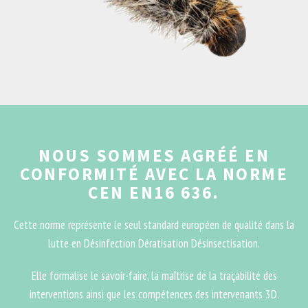
NOUS SOMMES AGRÉÉ EN
CONFORMITÉ AVEC LA NORME
CEN EN16 636.
Cette norme représente le seul standard européen de qualité dans la
lutte en Désinfection Dératisation Désinsectisation.
Elle formalise le savoir-faire, la maîtrise de la traçabilité des
interventions ainsi que les compétences des intervenants 3D.