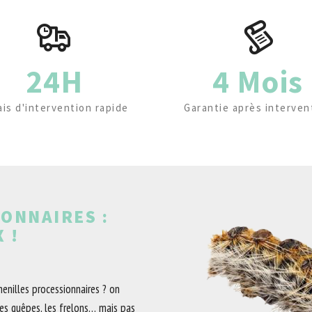
24H
4 Mois
ais d'intervention rapide
Garantie après interven
ONNAIRES :
 !
chenilles processionnaires ? on
es guêpes, les frelons… mais pas