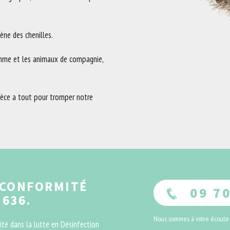
ne des chenilles.
omme et les animaux de compagnie,
spèce a tout pour tromper notre
 CONFORMITÉ
09 70
 636.
Nous sommes à votre écoute
té dans la lutte en Désinfection