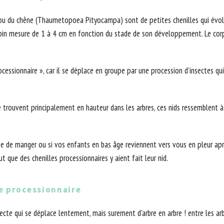
pin ou du chêne (Thaumetopoea Pityocampa) sont de petites chenilles qui évo
e du pin mesure de 1 à 4 cm en fonction du stade de son développement. Le co
processionnaire », car il se déplace en groupe par une procession d’insectes q
 se trouvent principalement en hauteur dans les arbres, ces nids ressemblent à
se de manger ou si vos enfants en bas âge reviennent vers vous en pleur après
ut que des chenilles processionnaires y aient fait leur nid.
le processionnaire
insecte qui se déplace lentement, mais surement d’arbre en arbre ! entre les 