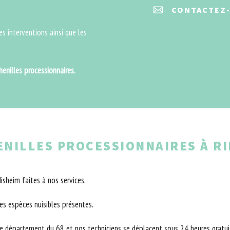
CONTACTEZ
des interventions ainsi que les
henilles processionnaires.
ENILLES PROCESSIONNAIRES À RI
isheim faites à nos services.
s espèces nuisibles présentes.
 le département du 68 et nos techniciens se déplacent sous 24 heures gratu