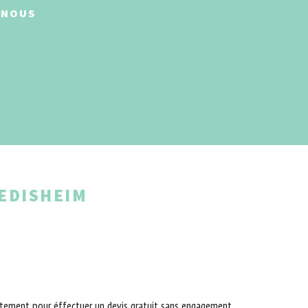
-NOUS
EDISHEIM
itement pour éffectuer un devis gratuit sans engagement.