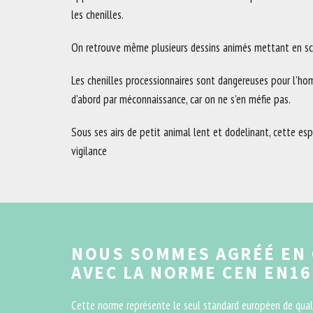
les chenilles.
On retrouve même plusieurs dessins animés mettant en scè
Les chenilles processionnaires sont dangereuses pour l’h
d’abord par méconnaissance, car on ne s’en méfie pas.
Sous ses airs de petit animal lent et dodelinant, cette e
vigilance
NOUS SOMMES AGRÉÉ EN
AVEC LA NORME CEN EN16
Cette norme représente le seul standard européen de quali