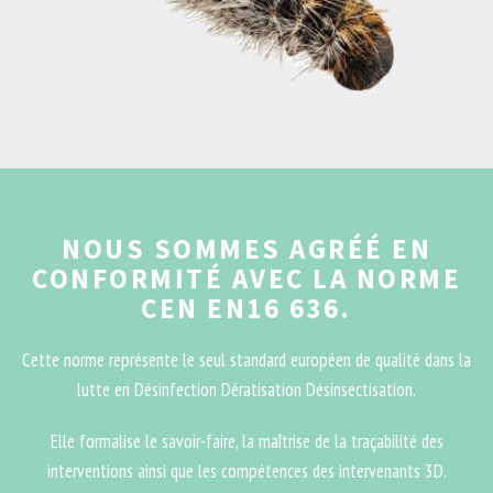
NOUS SOMMES AGRÉÉ EN
CONFORMITÉ AVEC LA NORME
CEN EN16 636.
Cette norme représente le seul standard européen de qualité dans la
lutte en Désinfection Dératisation Désinsectisation.
Elle formalise le savoir-faire, la maîtrise de la traçabilité des
interventions ainsi que les compétences des intervenants 3D.