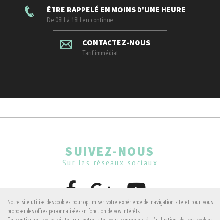
ÊTRE RAPPELÉ EN MOINS D'UNE HEURE
De 08H à 18H en continue
CONTACTEZ-NOUS
Tarif immédiat
SUIVEZ-NOUS
Sur les réseaux sociaux
Notre site utilise des cookies pour optimiser votre expérience de navigation site et pour vous
proposer des offres personnalisées en fonction de vos intérêts.
En continuant votre visite sur notre site, vous consentez à l'utilisation de ces cookies.