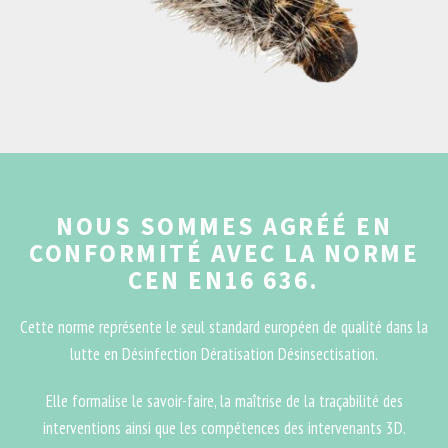
NOUS SOMMES AGRÉÉ EN
CONFORMITÉ AVEC LA NORME
CEN EN16 636.
Cette norme représente le seul standard européen de qualité dans la
lutte en Désinfection Dératisation Désinsectisation.
Elle formalise le savoir-faire, la maîtrise de la traçabilité des
interventions ainsi que les compétences des intervenants 3D.