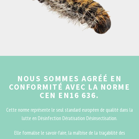
NOUS SOMMES AGRÉÉ EN
CONFORMITÉ AVEC LA NORME
CEN EN16 636.
Cette norme représente le seul standard européen de qualité dans la
lutte en Désinfection Dératisation Désinsectisation.
Elle formalise le savoir-faire, la maîtrise de la traçabilité des